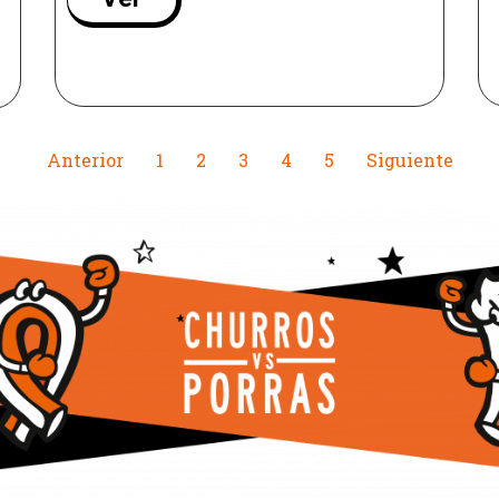
Anterior
1
2
3
4
5
Siguiente